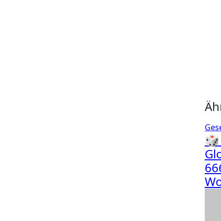
Äh
Gese
🎲
Gl
66
Wo