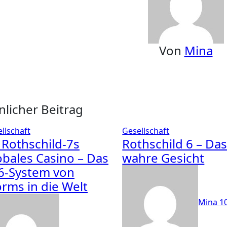
Von
Mina
nlicher Beitrag
llschaft
Gesellschaft
 Rothschild-7s
Rothschild 6 – Da
obales Casino – Das
wahre Gesicht
6-System von
rms in die Welt
Mina
1