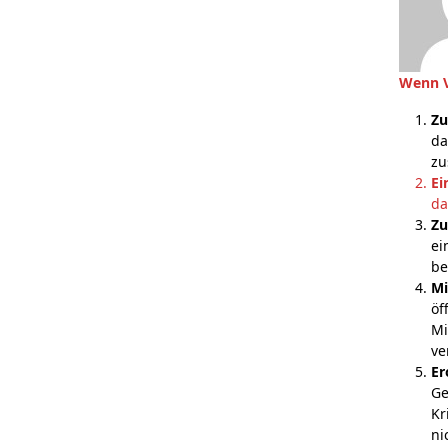
Wenn
Zu
da
zu
Ei
da
Zu
ei
be
Mi
öf
Mi
ve
Er
Ge
Kr
ni