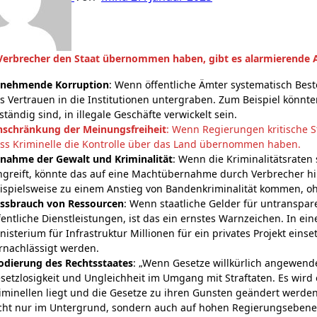
 Verbrecher den Staat übernommen haben, gibt es alarmierende 
nehmende Korruption
: Wenn öffentliche Ämter systematisch Best
s Vertrauen in die Institutionen untergraben. Zum Beispiel könnten
ständig sind, in illegale Geschäfte verwickelt sein.
nschränkung der Meinungsfreiheit
: Wenn Regierungen kritische S
ss Kriminelle die Kontrolle über das Land übernommen haben.
nahme der Gewalt und Kriminalität
: Wenn die Kriminalitätsraten 
ngreift, könnte das auf eine Machtübernahme durch Verbrecher h
ispielsweise zu einem Anstieg von Bandenkriminalität kommen, oh
ssbrauch von Ressourcen
: Wenn staatliche Gelder für untranspa
fentliche Dienstleistungen, ist das ein ernstes Warnzeichen. In ein
nisterium für Infrastruktur Millionen für ein privates Projekt ein
rnachlässigt werden.
odierung des Rechtsstaates
: „Wenn Gesetze willkürlich angewende
setzlosigkeit und Ungleichheit im Umgang mit Straftaten. Es wird 
iminellen liegt und die Gesetze zu ihren Gunsten geändert werden.
cht nur im Untergrund, sondern auch auf hohen Regierungsebenen 