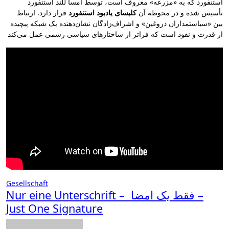
استنفورد که به «مزرعه» معروف است، توسط آمسا للند استنفورد
تأسیس شده و در محوطه آن
کلیسای یادبود استنفورد
قرار دارد. ارتباط
بین «سیاستمداران دروغین» و اشراف‌زادگان نشان‌دهنده یک شبکه پیچیده
از قدرت و نفوذ است که فراتر از ساختارهای سیاسی رسمی عمل می‌کند
Gesellschaft
Nur eine Unterschrift – فقط یک امضا –
Just One Signature