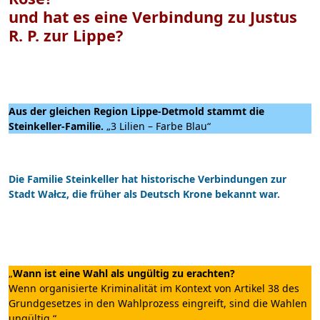
und hat es eine Verbindung zu Justus
R. P. zur Lippe?
Aus der gleichen Region Lippe-Detmold stammt die
Steinkeller-Familie.
„3 Lilien – Farbe Blau“
Die Familie Steinkeller hat historische Verbindungen zur
Stadt Wałcz, die früher als Deutsch Krone bekannt war.
„
Wann ist eine Wahl als ungültig zu erachten?
Wenn organisierte Kriminalität im Kontext von Artikel 38 des
Grundgesetzes in den Wahlprozess eingreift, sind die Wahlen
ungültig.“