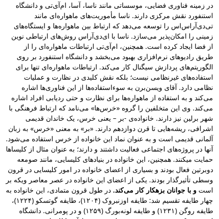
در زمینه فناوری فضایی، موسساتی مانند ناسا، آسا، ام‌آی‌تی و دانشگاه
استنفورد نقش مرکزی دارند. ناسا مأموریت‌های ماهواره‌ای مانند
تی‌دی‌آر‌اس‌اس را توسعه می‌دهد که ارتباط بین ماهواره‌ها و ایستگاه‌های
زمینی را امکان‌پذیر می‌سازد. ناسا با ای‌دی‌آر‌اس روش‌های ارتباطی نوین
از فضا ایجاد کرده است. همچنین، ام‌آی‌تی ارتباطات ماهواره‌ای را از
طریق رادیوهای نرم‌افزاری بهبود می‌بخشد و دانشگاه استنفورد بر روی
الگوریتم‌های پردازش سیگنال کار می‌کند. ارتباطات ماهواره‌ای تنها برای
استفاده‌های غیرنظامی نیست؛ بلکه نقش کلیدی در نظارت و عملیات
نظامی دارد. آقای ویسن‌برن به سوءاستفاده‌ها از این فناوری‌ها اشاره
می‌کند و به استفاده از ماهواره‌ها برای نظارت و حتی ردیابی افراد اشاره
می‌کند. وی این متخلفین را گروه «خرس‌ها» می‌نامد که ارتباط فرهنگی با
شهر برلین نیز دارند. خانواده‌ی -بر – یعنی خرس، یک خاندان قدیمی
اشرافی، ریشه‌هایی تا قرن دوازدهم دارند. «بر» به معنی «خرس» به زبان
آلمانی قدیمی است و به عنوان نماد این خانواده از خرس استفاده می‌شود.
آنها در پروژه‌های اجتماعی فعالیت داشتند و دارند؛ به عنوان مثال از کلیساها
حمایت میکنند. همچنین، این خانواده در بنیادهای کلیسایی، مانند صومعه
دوبرتین فعال بودند و بسیاری از اعضای خانواده در امور کلیسایی در قرون
وسطی تأثیرگذار بودند. یکی از اعضای این خانواده در عصر معاصر ویکه بر
است
و با جوانان بزهکار کار می‌کند.
در طول قرون متمادی، این خانواده به
چهار طایفه تقسیم شد: طایفه اوزنبروک (۱۲۰۴)، طایفه گوتسکو (۱۲۲۴)،
طایفه روگن (۱۲۳۱) و طایفه لونه‌بورگ (۱۲۵۹) و در پومرانی. دانشگاه