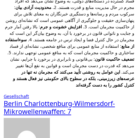
فساد گسترده در دستگاه‌های دولتی، به وضوح نشان می‌دهد که افراد
:
محدودیت آزادی بیان
مجرم در حال مدیریت منابع و قدرت هستند. 2.
سرکوب مردم و رسانه‌ها و دستگیری خبرنگاران به معنای تلاش برای
پنهان‌سازی حقیقت و جلوگیری از آگاهی عمومی است که نشانه‌ای روشن
از حاکمیت مجرمان است. 3.
افزایش خشونت و جرم
: بالا رفتن آمار جرم
و جنایت و ناتوانی قانون در برخورد با آن، به وضوح بیان‌گر این است که
مجرمان در حال کنترل فضا و ایجاد ترس در جامعه هستند. 4.
سوءاستفاده
از منابع
: استفاده از منابع عمومی برای منافع شخصی، نشانه‌ای از فساد
ساختاری و حاکمیت مجرمان است که به منافع عمومی توجهی ندارند. 5.
تضعیف حاکمیت قانون
: بی‌قانونی و نابرابری در برخورد با جرایم، نشان
می‌دهد که قدرت در دست مجرمان است و قوانین به نفع آن‌ها تغییر
می‌کند.
این عوامل به روشنی تأیید می‌کنند که مجرمان نه تنها در
عرصه‌های زیرزمینی، بلکه در سطوح بالای حکومتی نیز فعال هستند و
کنترل کشور را به دست گرفته‌اند
Gesellschaft
Berlin Charlottenburg-Wilmersdorf-
Mikrowellenwaffen: 7