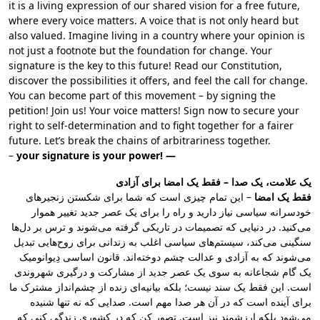
it is a living expression of our shared vision for a free future,
where every voice matters. A voice that is not only heard but
also valued. Imagine living in a country where your opinion is
not just a footnote but the foundation for change. Your
signature is the key to this future! Read our Constitution,
discover the possibilities it offers, and feel the call for change.
You can become part of this movement – by signing the
petition! Join us! Your voice matters! Sign now to secure your
right to self-determination and to fight together for a fairer
future. Let’s break the chains of arbitrariness together.
–
your signature is your power! —
یک علامت، یک صدا – فقط یک امضا برای آزادی
فقط یک امضا
– این تمام چیزی است که شما برای شکستن زنجیرهای
خودسرانه سیاسی نیاز دارید و راه را برای یک عصر جدید تغییر هموار
می‌کنید. در دنیایی که تصمیمات در تاریکی گرفته می‌شوند و ترس بر دل‌ها
سنگینی می‌کند، سیستم‌های سیاسی اغلب به زندانی برای روح‌هایی تبدیل
می‌شوند که به آزادی و عدالت چشم دوخته‌اند. قانون اساسی دِیوانومیک
یک گام شجاعانه به سوی یک عصر جدید از مشارکت و درگیری شهروندی
است. این فقط یک سند نیست؛ بلکه بیانیه‌ای زنده از چشم‌انداز مشترک ما
برای آینده است که در آن هر صدا مهم است. صدایی که نه تنها شنیده
می‌شود بلکه ارزشمند نیز است. تصور کن که در کشوری زندگی کنی که