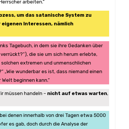
Herrscher arbeiten.“
rozess, um das satanische System zu
r eigenen Interessen, nämlich
nks Tagebuch, in dem sie ihre Gedanken über
errückt?“), die sie um sich herum erlebte,
n solchen extremen und unmenschlichen
“ „Wie wunderbar es ist, dass niemand einen
 Welt beginnen kann.“
Wir müssen handeln –
nicht auf etwas warten
,
bei denen innerhalb von drei Tagen etwa 5000
er es gab, doch durch die Analyse der