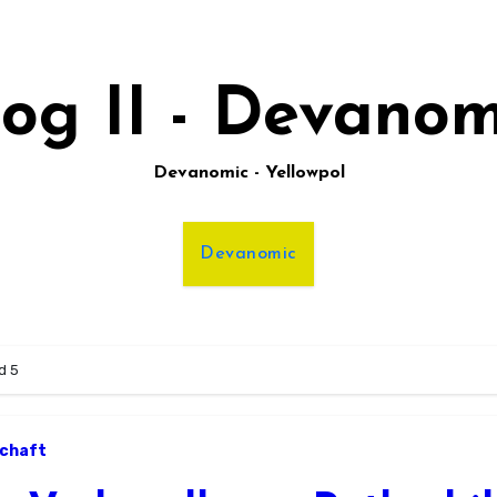
log II - Devanom
Devanomic - Yellowpol
Devanomic
d 5
schaft