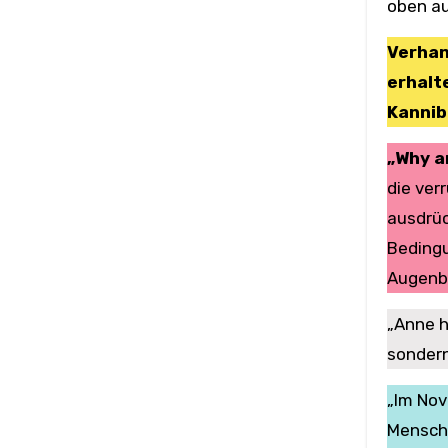
oben au
Verhan
erhalte
Kannib
„Why a
die ver
ausdrüc
Bedingu
Augenbl
„Anne h
sondern
„Im Nov
Mensche