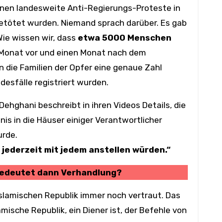
en landesweite Anti-Regierungs-Proteste in
getötet wurden. Niemand sprach darüber. Es gab
Wie wissen wir, dass
etwa 5000 Menschen
 Monat vor und einen Monat nach dem
 die Familien der Opfer eine genaue Zahl
desfälle registriert wurden.
 Dehghani beschreibt in ihren Videos Details, die
is in die Häuser einiger Verantwortlicher
rde.
e jederzeit mit jedem anstellen würden.“
 bedeutet dann Verhandlung?
Islamischen Republik immer noch vertraut. Das
amische Republik, ein Diener ist, der Befehle von