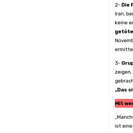
2-
Die 
Iran, b
keine e
getöte
Novembe
ermitte
3-
Grup
zeigen,
gebrach
„Das si
Mit we
„Manche
ist ein