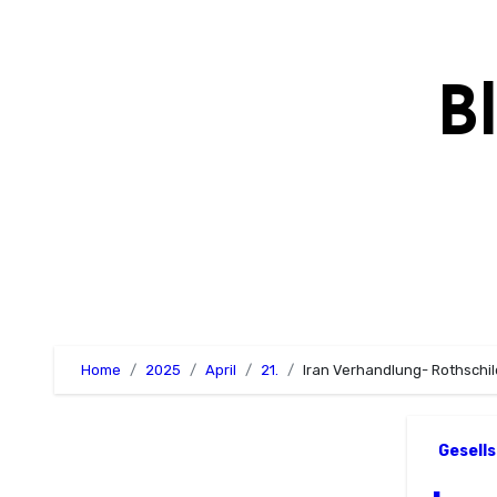
Zum
Inhalt
springen
B
Home
2025
April
21.
Iran Verhandlung- Rothschil
Gesell