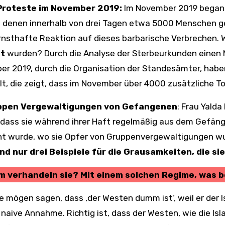
Proteste im November 2019:
Im November 2019 begann
ei denen innerhalb von drei Tagen etwa 5000 Menschen 
rnsthafte Reaktion auf dieses barbarische Verbrechen. 
t
wurden? Durch die Analyse der Sterbeurkunden einen
r 2019, durch die Organisation der Standesämter, haben
lt, die zeigt, dass im November über 4000 zusätzliche To
pen Vergewaltigungen von Gefangenen
: Frau Yalda
 dass sie während ihrer Haft regelmäßig aus dem Gefängn
t wurde, wo sie Opfer von Gruppenvergewaltigungen wu
nd nur drei Beispiele für die Grausamkeiten, die si
m verhandeln sie? Mit einem solchen Regime, was
 mögen sagen, dass ‚der Westen dumm ist‘, weil er der 
e naive Annahme. Richtig ist, dass der Westen, wie die Isl