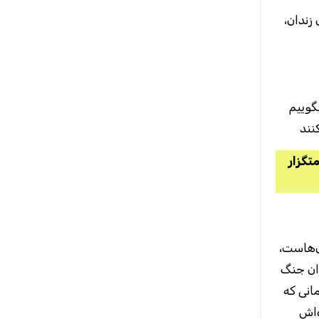
 زندان
گوییم
نند
تگزار
ان‌هاست
ران جنگ
به دنیا آمد. زمانی که
‌اش