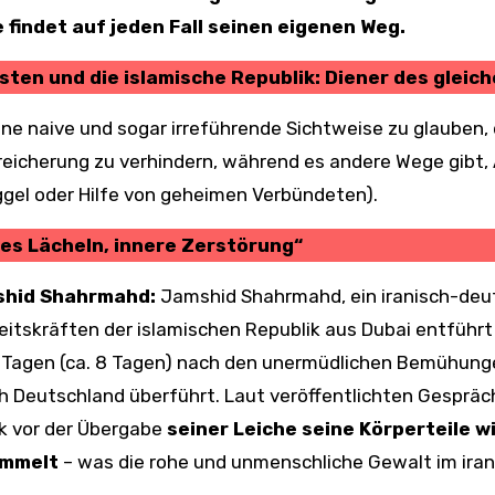
 findet auf jeden Fall seinen eigenen Weg.
sten und die islamische Republik: Diener des gleich
eine naive und sogar irreführende Sichtweise zu glauben, 
eicherung zu verhindern, während es andere Wege gibt,
el oder Hilfe von geheimen Verbündeten).
es Lächeln, innere Zerstörung“
hid Shahrmahd:
Jamshid Shahrmahd, ein iranisch-deut
eitskräften der islamischen Republik aus Dubai entführt
 Tagen (ca. 8 Tagen) nach den unermüdlichen Bemühunge
h Deutschland überführt. Laut veröffentlichten Gespräch
k vor der Übergabe
seiner Leiche seine Körperteile w
ümmelt
– was die rohe und unmenschliche Gewalt im iran