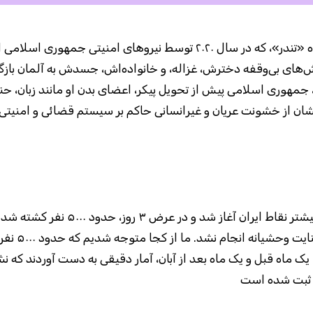
جمشید شارمهد، فعال سیاسی ایرانی-آلمانی و رهبر گروه «تندر»، که در سال ۲۰۲۰ توسط نیروهای امنیتی جمهوری 
اش‌های بی‌وقفه دخترش، غزاله، و خانواده‌اش، جسدش به آلمان بازگ
هوری اسلامی پیش از تحویل پیکر، اعضای بدن او مانند زبان، ح
 نشان از خشونت عریان و غیرانسانی حاکم بر سیستم قضائی و امنیتی 
در آبان سال ۱۳۹۸، اعتراضات مردمی و ضد حکومتی در بیشتر نقاط ایران آغاز شد و در عرض ۳ روز، حد
هیچ‌کس صحبتی نکرد. هیچ واکنش جدی در قبال 
یک ماه قبل و یک ماه بعد از آبان، آمار دقیقی به دست آوردند که ن
ه ثبت شده است