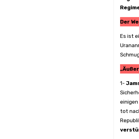
Regime
Der We
Es ist 
Urananr
Schmugg
„Äußer
1-
Jams
Sicherh
einigen
tot nac
Republi
verst