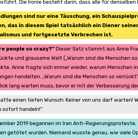
sführt. Die Ironie besteht darin, dass alle für denselben 
dlungen sind nur eine Täuschung, ein Schauspielp
n, das in diesem Spiel tatsächlich ein Diener seine
alismus und fortgesetzte Verbrechen ist.
re people so crazy?“
Dieser Satz stammt aus Anne Fra
rückte und grausame Welt („Warum sind die Menschen so v
kte. Anne fragte sich immer wieder, warum Menschen i
ngen handelten. „Warum sind die Menschen so verrückt?
ick lang warten muss, bevor er mit der Verbesserung der
atte einen tiefen Wunsch: Keiner von uns darf warten! 
 sofort handeln!“
ember 2019 begannen im Iran Anti-Regierungsproteste, 
n getötet wurden. Niemand wusste genau, wie viele Opf