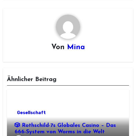
Von
Mina
Ähnlicher Beitrag
Gesellschaft
🎲 Rothschild-7s Globales Casino – Das
666-System von Worms in die Welt