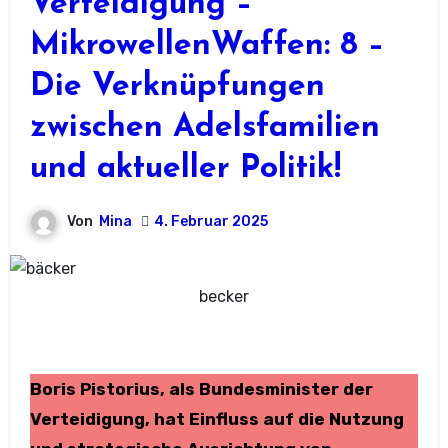
Verteidigung –
MikrowellenWaffen: 8 –
Die Verknüpfungen
zwischen Adelsfamilien
und aktueller Politik!
Von
Mina
4. Februar 2025
becker
Boris Pistorius, als Bundesminister der
Verteidigung, hat Einfluss auf die Nutzung