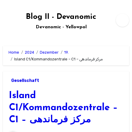
Zum
Inhalt
Blog II - Devanomic
springen
Devanomic - Yellowpol
Home
2024
Dezember
19.
Island C1/Kommandozentrale – C1 – مرکز فرماندهی
Gesellschaft
Island
C1/Kommandozentrale –
C1 – مرکز فرماندهی