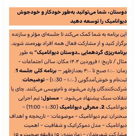
دوستان، شما می‌توانید به‌طور خودکار و خودجوش
دیوانامیک را توسعه دهید
این برنامه به شما کمک می‌کند تا جلسه‌ای مؤثر و سازنده
برگزار کنید و از مشارکت فعال همه افراد بهره‌مند شوید.
برنامه‌ریزی گردهمایی „دوستان دیوانامیک“
به طور
مثال / تاریخ: ۱ فروردین ۱۴۰۴ مکان: سالن اجتماعات –
.
برنامه کلی جلسه 1
زمان: ۱۰:۰۰ صبح تا ۴:۰۰ بعدازظهر —
:
توضیحات
ثبت‌نام و خوش‌آمدگویی (۱۰:۰۰ – ۱۰:30) –
شرکت‌کنندگان وارد می‌شوند و نام‌نویسی می‌کنند. چای یا
تنقلات سبک پیشنهاد می‌شود. –
مسئول:
تیم اجرایی
(۱۰:30 – 11:00) –
2. معرفی دیوانامیک
دیوانامیک
سخنران: تیم دیوانامیک – موضوعات: – تاریخچه و اهداف
دیوانامیک – مدل دموکراتیک و شفافیت – اهمیت
مشارکت شهروندان – زمان‌بندی: ۱۵ دقیقه صحبت و ۱۵