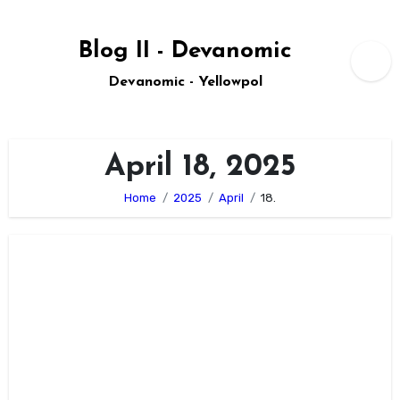
Zum
Inhalt
Blog II - Devanomic
springen
Devanomic - Yellowpol
April 18, 2025
Home
2025
April
18.