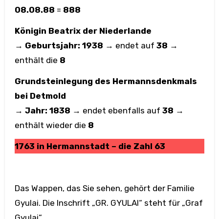
08.08.88
=
888
Königin Beatrix der Niederlande
→
Geburtsjahr: 1938
→ endet auf
38
→
enthält die
8
Grundsteinlegung des Hermannsdenkmals
bei Detmold
→
Jahr: 1838
→ endet ebenfalls auf
38
→
enthält wieder die
8
1763 in Hermannstadt – die Zahl 63
Das Wappen, das Sie sehen, gehört der Familie
Gyulai. Die Inschrift „GR. GYULAI“ steht für „Graf
Gyulai“.